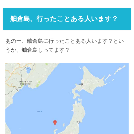
舳倉島、行ったことある人います？
あのー、舳倉島に行ったことある人います？とい
うか、舳倉島しってます？