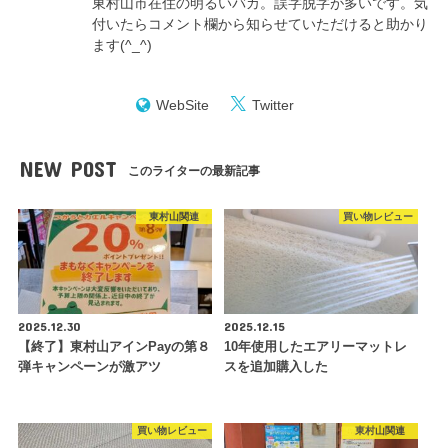
東村山市在住の明るいバカ。誤字脱字が多いです。気
付いたらコメント欄から知らせていただけると助かり
ます(^_^)
WebSite
Twitter
NEW POST
このライターの最新記事
東村山関連
買い物レビュー
2025.12.30
2025.12.15
【終了】東村山アインPayの第８
10年使用したエアリーマットレ
弾キャンペーンが激アツ
スを追加購入した
買い物レビュー
東村山関連