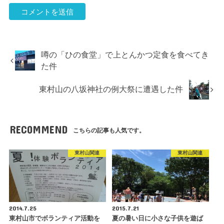
噂の「ひの食堂」で上とんかつ定食を食べてき
た件
東村山の八坂神社の例大祭に遭遇した件
RECOMMEND
こちらの記事も人気です。
東村山関連
東村山関連
2014.7.25
2015.7.21
東村山市でボランティア活動を
夏の暑い日に小さな子供を遊ば