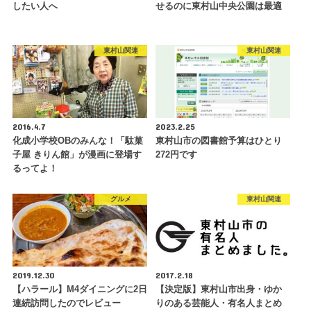
したい人へ
せるのに東村山中央公園は最適
東村山関連
東村山関連
2016.4.7
2023.2.25
化成小学校OBのみんな！「駄菓
東村山市の図書館予算はひとり
子屋 きりん館」が漫画に登場す
272円です
るってよ！
グルメ
東村山関連
2019.12.30
2017.2.18
【ハラール】M4ダイニングに2日
【決定版】東村山市出身・ゆか
連続訪問したのでレビュー
りのある芸能人・有名人まとめ