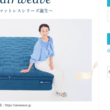
ttps://airweave.jp