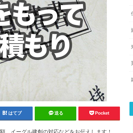
はてブ
送る
Pocket
額、イーグル建創の対応などをお伝えします！