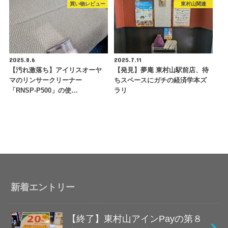
買い物レビュー
東村山関連
2025.8.6
2025.7.11
【汚れ激落ち】アイリスオーヤ
【発見】夢庵 東村山駅前店、待
マのリンサークリーナー
ちスペースにガチの経済学本ズ
「RNSP-P500」の使…
ラリ
新着エントリー
【終了】東村山アインPayの第８