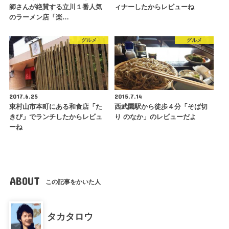
師さんが絶賛する立川１番人気
ィナーしたからレビューね
のラーメン店「楽…
グルメ
グルメ
2017.6.25
2015.7.14
東村山市本町にある和食店「た
西武園駅から徒歩４分「そば切
きび」でランチしたからレビュ
り のなか」のレビューだよ
ーね
ABOUT
この記事をかいた人
タカタロウ