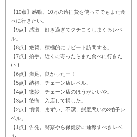
【10点】感動。10万の遠征費を使ってでもまた食
べに行きたい。
【9点】感激。好き過ぎてクチコミしまくるレベ
ル。
【8点】絶賛。積極的にリピート訪問する。
【7点】拍手。近くに寄ったらまた食べに行きた
い！
【6点】満足。良かったー！
【5点】納得。チェーン店レベル。
【4点】微妙。チェーン店のほうがいいや。
【3点】後悔。入店して損した。
【2点】憤慨。まずい、不潔、態度悪いの3拍子レ
ベル。
【1点】告発。警察やら保健所に通報すべきレベ
ル。