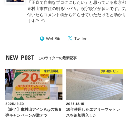
「正直で自由なブログにしたい」と思っている東京都
東村山市在住の明るいバカ。誤字脱字が多いです。気
付いたらコメント欄から知らせていただけると助かり
ます(^_^)
WebSite
Twitter
NEW POST
このライターの最新記事
東村山関連
買い物レビュー
2025.12.30
2025.12.15
【終了】東村山アインPayの第８
10年使用したエアリーマットレ
弾キャンペーンが激アツ
スを追加購入した