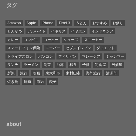
タグ
Amazon
Apple
iPhone
Pixel 3
うどん
おすすめ
お祭り
とんかつ
アルバイト
イギリス
イヤホン
インドネシア
カレー
コンビニ
コーヒー
シューズ
スニーカー
スマートフォン保険
スーパー
セブンイレブン
ダイエット
トライアスロン
パソコン
フィリピン
マレーシア
ミャンマー
ランチ
ラーメン
副業
台湾
和食
子供
定食屋
居酒屋
所沢
旅行
映画
東大和市
東村山市
海外旅行
清瀬市
焼き鳥
焼肉
節約
餃子
about