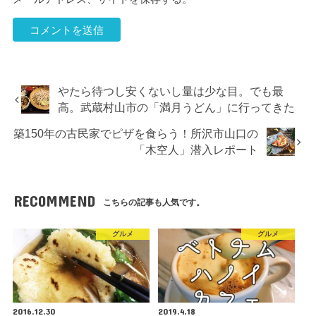
やたら待つし安くないし量は少な目。でも最
高。武蔵村山市の「満月うどん」に行ってきた
築150年の古民家でピザを食らう！所沢市山口の
「木空人」潜入レポート
RECOMMEND
こちらの記事も人気です。
グルメ
グルメ
2016.12.30
2019.4.18