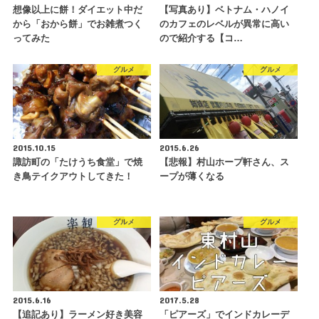
想像以上に餅！ダイエット中だ
【写真あり】ベトナム・ハノイ
から「おから餅」でお雑煮つく
のカフェのレベルが異常に高い
ってみた
ので紹介する【コ…
グルメ
グルメ
2015.10.15
2015.6.26
諏訪町の「たけうち食堂」で焼
【悲報】村山ホープ軒さん、ス
き鳥テイクアウトしてきた！
ープが薄くなる
グルメ
グルメ
2015.6.16
2017.5.28
【追記あり】ラーメン好き美容
「ピアーズ」でインドカレーデ