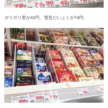
ガリガリ君が42円、雪見だいふくが74円。