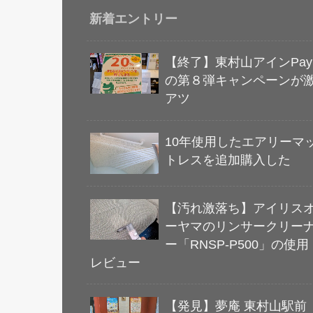
新着エントリー
【終了】東村山アインPay
の第８弾キャンペーンが
アツ
10年使用したエアリーマ
トレスを追加購入した
【汚れ激落ち】アイリス
ーヤマのリンサークリー
ー「RNSP-P500」の使用
レビュー
【発見】夢庵 東村山駅前